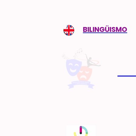
BILINGÜISMO
BAC