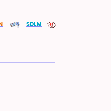
N
SDLM
TES ESCÉNICAS