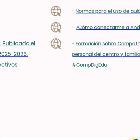
-
Normas para el uso de aul
-
¿Cómo conectarme a Anda
: Publicado el
-
Formación sobre Competen
2025-2026.
personal del centro y famili
ectivos
#CompDigEdu